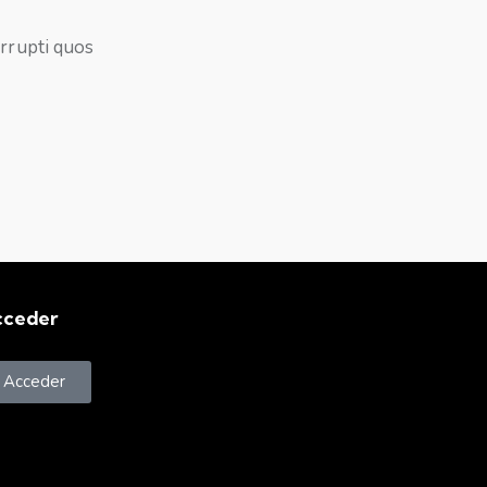
orrupti quos
cceder
Acceder