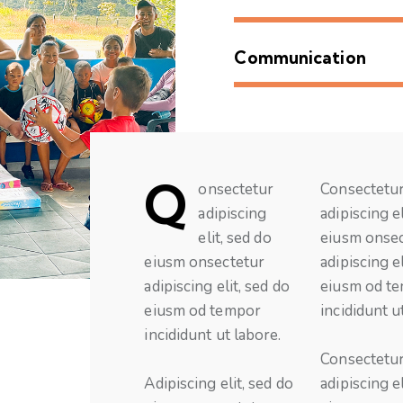
Communication
Q
onsectetur
Consectetu
adipiscing
adipiscing el
elit, sed do
eiusm onse
eiusm onsectetur
adipiscing el
adipiscing elit, sed do
eiusm od t
eiusm od tempor
incididunt u
incididunt ut labore.
Consectetu
Adipiscing elit, sed do
adipiscing el