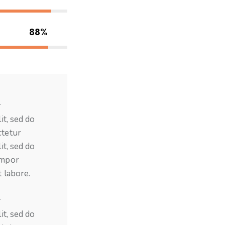
88%
r
it, sed do
ctetur
it, sed do
empor
t labore.
r
it, sed do