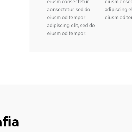
eiusm consectetur
eiusm onse
aonsectetur sed do
adipiscing el
eiusm od tempor
eiusm od te
adipiscing elit, sed do
eiusm od tempor.
fia