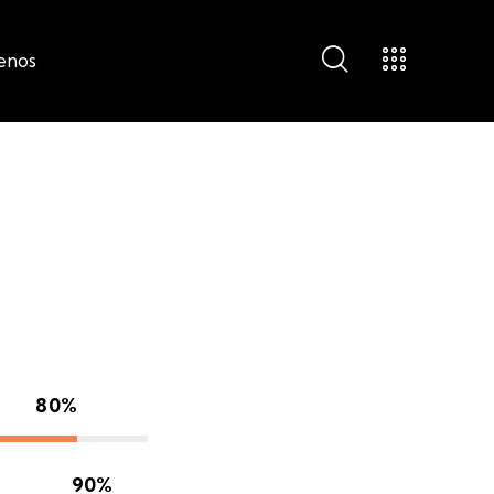
enos
enos
80%
90%