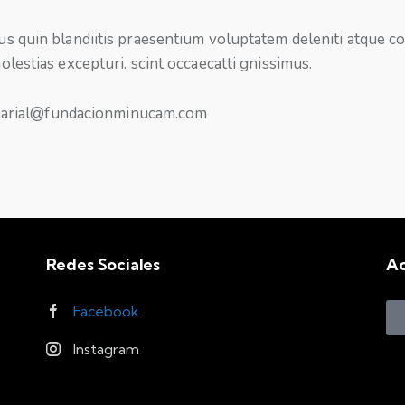
s quin blandiitis praesentium voluptatem deleniti atque c
olestias excepturi. scint occaecatti gnissimus.
arial@fundacionminucam.com
Redes Sociales
A
Facebook
Instagram