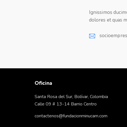
Ignissimos ducimu
dolores et quas m
socioempres
E-
m
ail:
Oficina
Santa Rosa del Sur, Bolívar, Colombia
Calle 09 # 13-14 Barrio Centro
contactenos@fundacionminucam.com